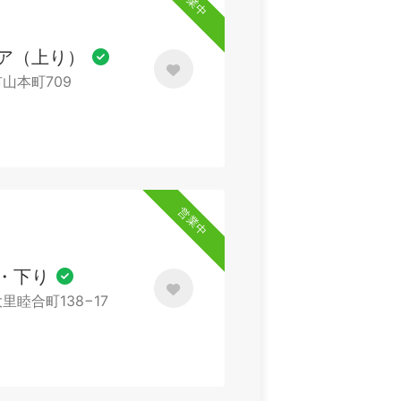
営業中
ア（上り）
市山本町709
営業中
・下り
大里睦合町138−17